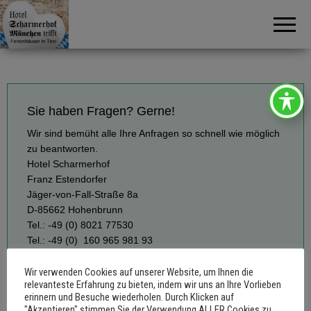
Schamerhof
08102
77530
Sie haben Fragen? Gerne!
Wir sind bemüht alle Ihre Anfragen so schnell wie möglich
zu beantworten.
Hotel Scharmerhof
Franz Estendorfer
Jäger-von-Fall-Straße 8a
D-85662 Hohenbrunn
Tel.: -49 (0) 8021 77530
Tel.: -49 (0) 160 965 981 93
E-Mail: info@scharmerhof.de
Wir verwenden Cookies auf unserer Website, um Ihnen die
relevanteste Erfahrung zu bieten, indem wir uns an Ihre Vorlieben
erinnern und Besuche wiederholen. Durch Klicken auf
"Akzeptieren" stimmen Sie der Verwendung ALLER Cookies zu.