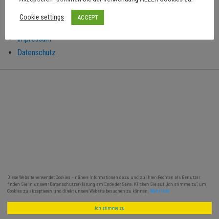
Cookie settings
ACCEPT
Impressum
Datenschutz
Diese Website verwendet Cookies – nähere Informationen dazu und zu Ihren Rechten als Benutzer
finden Sie in unserer Datenschutzerklärung am Ende der Seite. Klicken Sie auf „Ich stimme zu“, um
Cookies zu akzeptieren und direkt unsere Website besuchen zu können.
Mehr Info
Ich stimme zu